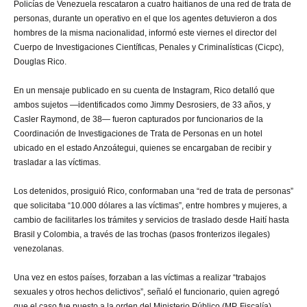
Policías de Venezuela rescataron a cuatro haitianos de una red de trata de
personas, durante un operativo en el que los agentes detuvieron a dos
hombres de la misma nacionalidad, informó este viernes el director del
Cuerpo de Investigaciones Científicas, Penales y Criminalísticas (Cicpc),
Douglas Rico.
En un mensaje publicado en su cuenta de Instagram, Rico detalló que
ambos sujetos —identificados como Jimmy Desrosiers, de 33 años, y
Casler Raymond, de 38— fueron capturados por funcionarios de la
Coordinación de Investigaciones de Trata de Personas en un hotel
ubicado en el estado Anzoátegui, quienes se encargaban de recibir y
trasladar a las víctimas.
Los detenidos, prosiguió Rico, conformaban una “red de trata de personas”
que solicitaba “10.000 dólares a las víctimas”, entre hombres y mujeres, a
cambio de facilitarles los trámites y servicios de traslado desde Haití hasta
Brasil y Colombia, a través de las trochas (pasos fronterizos ilegales)
venezolanas.
Una vez en estos países, forzaban a las víctimas a realizar “trabajos
sexuales y otros hechos delictivos”, señaló el funcionario, quien agregó
que el caso fue puesto a la orden del Ministerio Público (MP, Fiscalía).