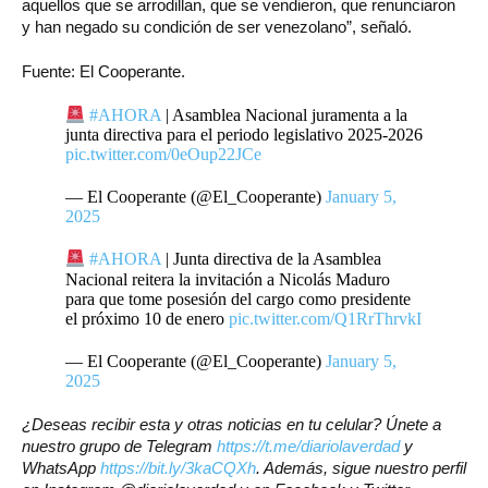
aquellos que se arrodillan, que se vendieron, que renunciaron
y han negado su condición de ser venezolano”, señaló.
Fuente: El Cooperante.
#AHORA
| Asamblea Nacional juramenta a la
junta directiva para el periodo legislativo 2025-2026
pic.twitter.com/0eOup22JCe
— El Cooperante (@El_Cooperante)
January 5,
2025
#AHORA
| Junta directiva de la Asamblea
Nacional reitera la invitación a Nicolás Maduro
para que tome posesión del cargo como presidente
el próximo 10 de enero
pic.twitter.com/Q1RrThrvkI
— El Cooperante (@El_Cooperante)
January 5,
2025
¿Deseas recibir esta y otras noticias en tu celular? Únete a
nuestro grupo de Telegram
https://t.me/diariolaverdad
y
WhatsApp
https://bit.ly/3kaCQXh
. Además, sigue nuestro perfil