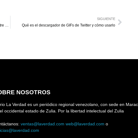
SIGUIENTE
Diputada Gladis Socorro: “Elección presidencial será entre marzo y abril de 2027″
Qué es el descargador de GIFs de Twitter y cómo usarlo
OBRE NOSOTROS
rio La Verdad es un periódico regional venezolano, con sede en Marac
el occidental estado de Zulia. Por la libertad intelectual del Zulia
ntáctanos:
ventas@laverdad.com
web@laverdad.com
o
ticias@laverdad.com