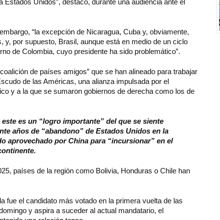
a Estados Unidos”, destaco, durante una audiencia ante el
n embargo, “la excepción de Nicaragua, Cuba y, obviamente,
 y, por supuesto, Brasil, aunque está en medio de un ciclo
ierno de Colombia, cuyo presidente ha sido problemático”.
coalición de países amigos” que se han alineado para trabajar
l Escudo de las Américas, una alianza impulsada por el
fico y a la que se sumaron gobiernos de derecha como los de
 este es un “logro importante” del que se siente
veinte años de “abandono” de Estados Unidos en la
sido aprovechado por China para “incursionar” en el
continente.
25, países de la región como Bolivia, Honduras o Chile han
la fue el candidato más votado en la primera vuelta de las
omingo y aspira a suceder al actual mandatario, el