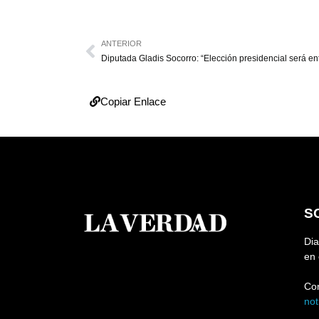
ANTERIOR
Copiar Enlace
S
Dia
en 
Co
no