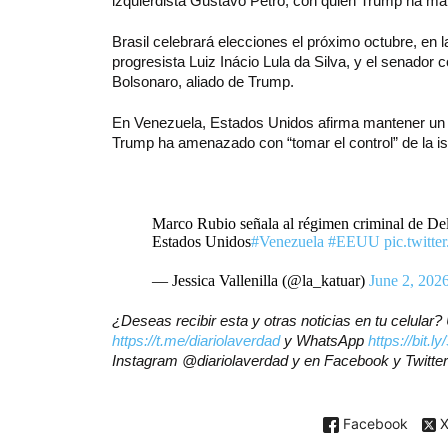
izquierdista Gustavo Petro, con quien Trump ha man
Brasil celebrará elecciones el próximo octubre, en l
progresista Luiz Inácio Lula da Silva, y el senador 
Bolsonaro, aliado de Trump.
En Venezuela, Estados Unidos afirma mantener un t
Trump ha amenazado con “tomar el control” de la isl
Marco Rubio señala al régimen criminal de De
Estados Unidos
#Venezuela
#EEUU
pic.twitt
— Jessica Vallenilla (@la_katuar)
June 2, 202
¿Deseas recibir esta y otras noticias en tu celular
https://t.me/diariolaverdad
y WhatsApp
https://bit.
Instagram @diariolaverdad y en Facebook y Twitte
Facebook