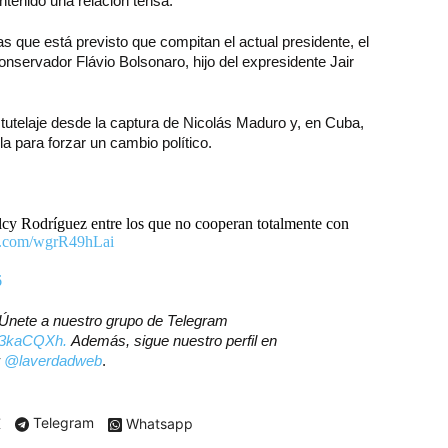
tenido una relación tensa.
as que está previsto que compitan el actual presidente, el
conservador Flávio Bolsonaro, hijo del expresidente Jair
utelaje desde la captura de Nicolás Maduro y, en Cuba,
a para forzar un cambio político.
lcy Rodríguez entre los que no cooperan totalmente con
er.com/wgrR49hLai
6
? Únete a nuestro grupo de Telegram
ly/3kaCQXh.
Además, sigue nuestro perfil en
r
@laverdadweb
.
X
Telegram
Whatsapp