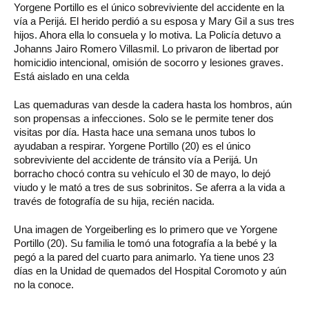
Yorgene
Portillo es el único sobreviviente del accidente en la
vía a Perijá. El herido perdió a su esposa y Mary Gil a sus tres
hijos. Ahora ella lo consuela y lo motiva.
La Policía detuvo a
Johanns Jairo Romero Villasmil. Lo privaron de libertad por
homicidio intencional, omisión de socorro y lesiones graves.
Está aislado en una celda
Las quemaduras van desde la cadera hasta los hombros, aún
son propensas a infecciones. Solo se le permite tener dos
visitas por día. Hasta hace una semana unos tubos lo
ayudaban a respirar. Yorgene Portillo (20) es el único
sobreviviente del accidente de tránsito vía a Perijá. Un
borracho chocó contra su vehículo el 30 de mayo, lo dejó
viudo y le mató a tres de sus sobrinitos. Se aferra a la vida a
través de fotografía de su hija, recién nacida.
Una imagen de Yorgeiberling es lo primero que ve Yorgene
Portillo (20). Su familia le tomó una fotografía a la bebé y la
pegó a la pared del cuarto para animarlo. Ya tiene unos 23
días en la Unidad de quemados del Hospital Coromoto y aún
no la conoce.