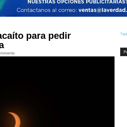
caíto para pedir
Twe
a
P
omments