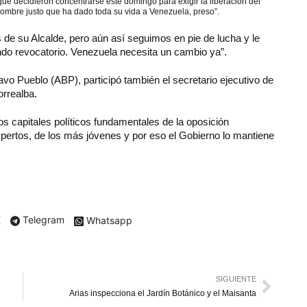
ue decidieron concentrarse este domingo para exigir la liberación del
hombre justo que ha dado toda su vida a Venezuela, preso”.
 de su Alcalde, pero aún así seguimos en pie de lucha y le
ndo revocatorio. Venezuela necesita un cambio ya”.
ravo Pueblo (ABP), participó también el secretario ejecutivo de
rrealba.
s capitales políticos fundamentales de la oposición
pertos, de los más jóvenes y por eso el Gobierno lo mantiene
X
Telegram
Whatsapp
SIGUIENTE
Arias inspecciona el Jardín Botánico y el Maisanta