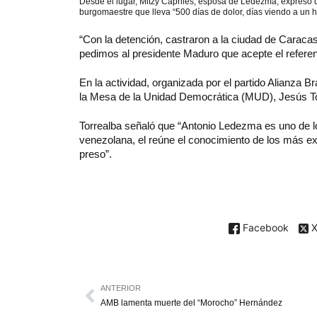
Desde el lugar, Mitzy Capriles, esposa de Ledezma, expresó q
burgomaestre que lleva “500 días de dolor, días viendo a un 
“Con la detención, castraron a la ciudad de Caracas
pedimos al presidente Maduro que acepte el refere
En la actividad, organizada por el partido Alianza B
la Mesa de la Unidad Democrática (MUD), Jesús To
Torrealba señaló que “Antonio Ledezma es uno de lo
venezolana, el reúne el conocimiento de los más ex
preso”.
Facebook
ANTERIOR
AMB lamenta muerte del “Morocho” Hernández