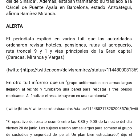
del de Sinaloa”. Además, estaban tramitando su traslado a la
Cárcel de Puente Ayala en Barcelona, estado Anzoátegui,
afirma Ramírez Miranda.
ALERTA
El periodista explicó en varios tuit que las autoridades
ordenaron revisar hoteles, pensiones, rutas al aeropuerto,
ruta troncal 9 y 1 y vías principales de la Gran capital
(Caracas. Miranda y Vargas).
{twitter}https://twitter.com/deivisramirez/status/114480008136
En otro tuit informó que un “g
rupo uniformados con armas largas
llegaron al recinto y tumbaron una pared para rescatar a tres presos
mexicanos. Al finalizar el rescate huyeron en una camioneta”.
{twitter}https://twitter.com/deivisramirez/status/1144802178282008576{/twitt
“El operativo de rescate ocurrió entre las 8.30 y 9.00 de la noche del día
viernes 28 de junio. Los sujetos usaron armas largas para someter al grupo
de custodios y seguridad del penal. Un plan bien estructurado”, dijo el