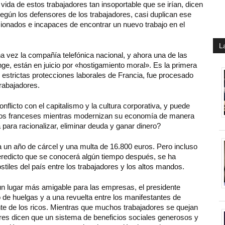
vida de estos trabajadores tan insoportable que se irían, dicen
egún los defensores de los trabajadores, casi duplican ese
cionados e incapaces de encontrar un nuevo trabajo en el
L
a vez la compañía telefónica nacional, y ahora una de las
e, están en juicio por «hostigamiento moral». Es la primera
s estrictas protecciones laborales de Francia, fue procesado
trabajadores.
nflicto con el capitalismo y la cultura corporativa, y puede
 los franceses mientras modernizan su economía de manera
ara racionalizar, eliminar deuda y ganar dinero?
a un año de cárcel y una multa de 16.800 euros. Pero incluso
 veredicto que se conocerá algún tiempo después, se ha
tiles del país entre los trabajadores y los altos mandos.
 un lugar más amigable para las empresas, el presidente
e huelgas y a una revuelta entre los manifestantes de
nte de los ricos. Mientras que muchos trabajadores se quejan
ores dicen que un sistema de beneficios sociales generosos y