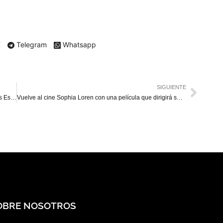
X
Telegram
Whatsapp
SIGUIENTE
Bieber gana como Jugador Más Valioso del Juego de las Estrellas
Vuelve al cine Sophia Loren con una película que dirigirá su hijo
OBRE NOSOTROS