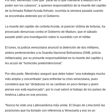
Por ello, Menéndez cree que “parte de lo que mantiene a Maduro en el
poder son los cubanos”, a quienes responsabilizó de la muerte del capitán
de la Armada Rafael Acosta Arévalo, ocurrida la semana pasada cuando
se encontraba detenido por el Gobierno.
La muerte del capitán de corbeta Acosta, al parecer víctima de torturas, ha
provocado denuncias contra el Gobierno de Maduro, que el sábado
pasado pidió una investigación sobre lo sucedido con el militar.
El lunes, la justicia venezolana anunció la detención de dos militares,
ambos pertenecientes a la Guardia Nacional Bolivariana (GNB, policía
militarizada), por su presunta responsabilidad en la muerte del capitán y
les acusó de “homicidio preterintencional”.
Por otra parte, Menéndez aseguró que debe haber “una estrategia mucho
más amplia y concentrada” para enfrentar la crisis venezolana, pues
considera que las “dictaduras no se cambian en poco tiempo y quien
piense eso está equivocado”, por lo cual valoró el trabajo de los países de
América Latina en ese proceso.
“Nunca he visto una Latinoamérica más unida. El Grupo de Lima tomó las
posiciones que ha tomado con referencia a Venezuela y eso es un