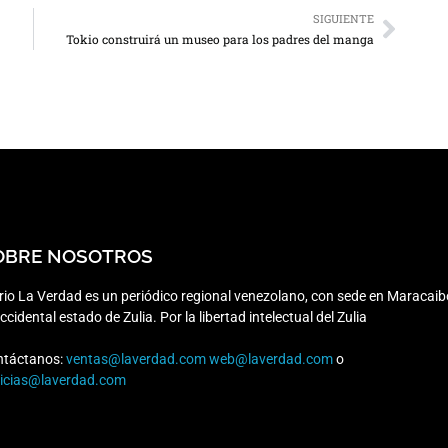
SIGUIENTE
Tokio construirá un museo para los padres del manga
OBRE NOSOTROS
rio La Verdad es un periódico regional venezolano, con sede en Maracaib
occidental estado de Zulia. Por la libertad intelectual del Zulia
ntáctanos:
ventas@laverdad.com
web@laverdad.com
o
ticias@laverdad.com