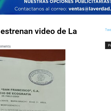
 estrenan video de La
Twe
P
mments