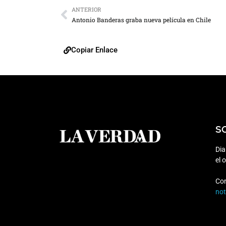
ANTERIOR
Antonio Banderas graba nueva película en Chile
Copiar Enlace
S
Dia
el 
Co
no