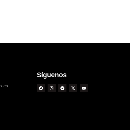
Síguenos
o, en