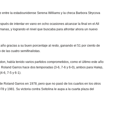
que entre la estadounidense Serena Williams y la checa Barbora Strycova
spués de intentar en vano en ocho ocasiones alcanzar la final en el All
manas, y logrando el nivel que buscaba para afrontar ahora un nuevo
e año gracias a su buen porcentaje al resto, ganando el 51 por ciento de
 de las cuatro semifinalistas.
don, había tenido varios partidos comprometidos, como el último este año
 de Roland Garros hace dos temporadas (3-6, 7-6 y 6-0), ambos para Halep,
4-6, 7-5 y 6-1).
de Roland Garros en 1978, pero que no pasó de los cuartos en los otros
y 1981. Su victoria contra Svitolina le aupa a la cuarta plaza del