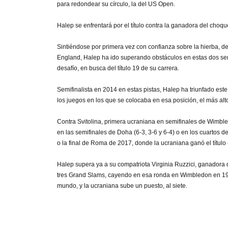
para redondear su círculo, la del US Open.
Halep se enfrentará por el título contra la ganadora del cho
Sintiéndose por primera vez con confianza sobre la hierba, de
England, Halep ha ido superando obstáculos en estas dos se
desafío, en busca del título 19 de su carrera.
Semifinalista en 2014 en estas pistas, Halep ha triunfado est
los juegos en los que se colocaba en esa posición, el más alto
Contra Svitolina, primera ucraniana en semifinales de Wimble
en las semifinales de Doha (6-3, 3-6 y 6-4) o en los cuartos
o la final de Roma de 2017, donde la ucraniana ganó el título (
Halep supera ya a su compatriota Virginia Ruzzici, ganadora 
tres Grand Slams, cayendo en esa ronda en Wimbledon en 1978 
mundo, y la ucraniana sube un puesto, al siete.