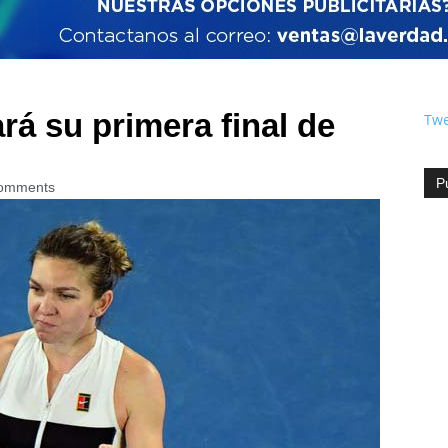
á su primera final de
Twe
P
omments