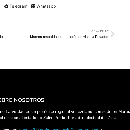
X
Telegram
Whatsapp
SIGUIENTE
lo
Macron respalda exoneración de visas a Ecuador
OBRE NOSOTROS
rio La Verdad es un periódico regional venezolano, con sede en Marac
el occidental estado de Zulia. Por la libertad intelectual del Zulia
ntáctanos:
ventas@laverdad.com
web@laverdad.com
o