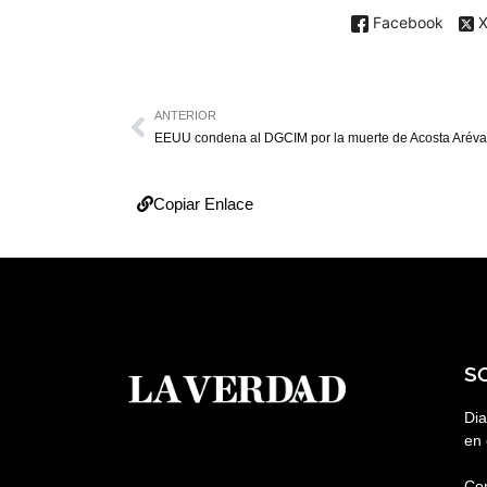
Facebook
ANTERIOR
EEUU condena al DGCIM por la muerte de Acosta Aréva
Copiar Enlace
S
Dia
en 
Co