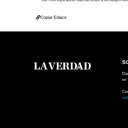
Copiar Enlace
S
Dia
en 
Co
no