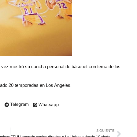
 vez mostró su cancha personal de básquet con tema de los
 jugado 20 temporadas en Los Angeles.
X
Telegram
Whatsapp
SIGUIENTE
mpicos
EEUU anuncia vuelos directos a La Habana desde 10 ciudades