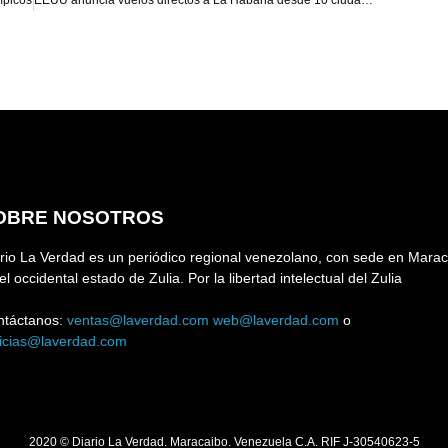
OBRE NOSOTROS
rio La Verdad es un periódico regional venezolano, con sede en Marac
el occidental estado de Zulia. Por la libertad intelectual del Zulia
ntáctanos:
ventas@laverdad.com
web@laverdad.com
o
ticias@laverdad.com
2020 © Diario La Verdad. Maracaibo. Venezuela C.A. RIF J-30540623-5