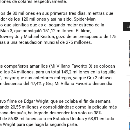
lones de dólares respectivamente.
s de 80 millones en sus primeros tres días, mientras que
or de los 120 millones y así ha sido, Spider-Man:
 que significa que es el segundo mejor estreno de la
L
r-Man 3, que consiguió 151,12 millones. El filme,
Downey Jr. y Michael Keaton, gozó de un presupuesto de 175
cias a una recaudación mundial de 275 millones.
s compañeros amarillos (Mi Villano Favorito 3) se colocan
los 34 millones, para un total 149,2 millones en la taquilla
 mayor que sus anteriores entregas, ya que Gru 2 obtuvo
n descenso del 47,4% y Gru, Mi Villano Favorito descendía
uevo filme de Édgar Wright, que se colaba el fin de semana
dando 20,55 millones y consolidándose como la película más
emana después, ha logrado descender tan solo un 38%
l de 56,88 millones solo en Estados Unidos y 63,81 en todo
 a Wright para que haga la segunda parte.