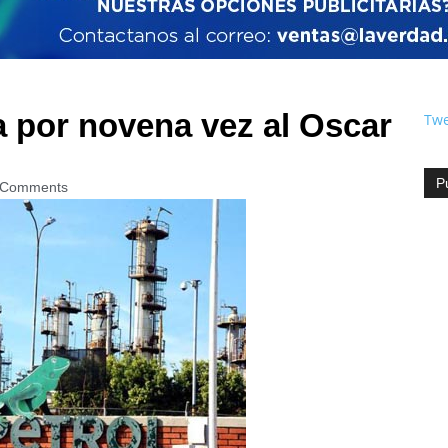
a por novena vez al Oscar
Twe
P
 Comments