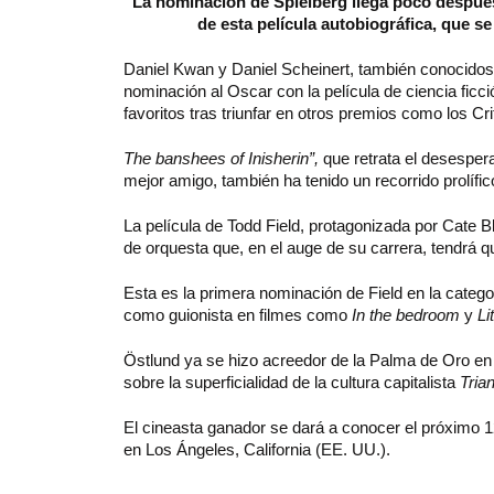
La nominación de Spielberg llega poco después
de esta película autobiográfica, que se
Daniel Kwan y Daniel Scheinert, también conocidos
nominación al Oscar con la película de ciencia ficc
favoritos tras triunfar en otros premios como los Cr
The banshees of Inisherin”,
que retrata el desesper
mejor amigo, también ha tenido un recorrido prolífi
La película de Todd Field, protagonizada por Cate Bl
de orquesta que, en el auge de su carrera, tendrá 
Esta es la primera nominación de Field en la categ
como guionista en filmes como
In the bedroom
y
Li
Östlund ya se hizo acreedor de la Palma de Oro en e
sobre la superficialidad de la cultura capitalista
Tria
El cineasta ganador se dará a conocer el próximo 1
en Los Ángeles, California (EE. UU.).