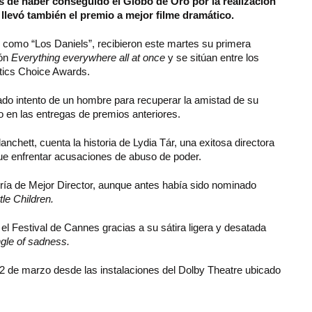
 de haber conseguido el Globo de Oro por la realización
 llevó también el premio a mejor filme dramático.
 como “Los Daniels”, recibieron este martes su primera
ión
Everything everywhere all at once
y se sitúan entre los
itics Choice Awards.
ado intento de un hombre para recuperar la amistad de su
co en las entregas de premios anteriores.
anchett, cuenta la historia de Lydia Tár, una exitosa directora
que enfrentar acusaciones de abuso de poder.
oría de Mejor Director, aunque antes había sido nominado
ttle Children.
l Festival de Cannes gracias a su sátira ligera y desatada
ngle of sadness.
2 de marzo desde las instalaciones del Dolby Theatre ubicado