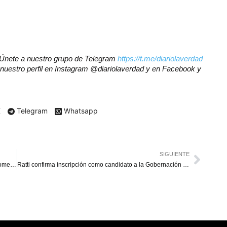
r? Únete a nuestro grupo de Telegram
https://t.me/diariolaverdad
nuestro perfil en Instagram @diariolaverdad y en Facebook y
X
Telegram
Whatsapp
SIGUIENTE
Perú confirma que no habrá ceremonias póstumas en homenaje a Vargas Llosa
Ratti confirma inscripción como candidato a la Gobernación del Zulia