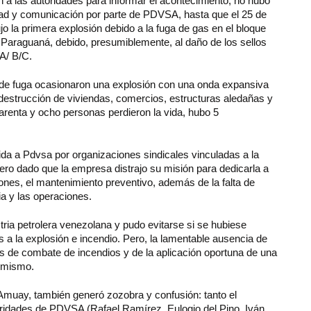
 a las autoridades para informar el acontecimiento, no hubo
idad y comunicación por parte de PDVSA, hasta que el 25 de
o la primera explosión debido a la fuga de gas en el bloque
Paraguaná, debido, presumiblemente, al daño de los sellos
A/ B/C.
 de fuga ocasionaron una explosión con una onda expansiva
estrucción de viviendas, comercios, estructuras aledañas y
renta y ocho personas perdieron la vida, hubo 5
ida a Pdvsa por organizaciones sindicales vinculadas a la
pero dado que la empresa distrajo su misión para dedicarla a
iones, el mantenimiento preventivo, además de la falta de
ia y las operaciones.
tria petrolera venezolana y pudo evitarse si se hubiese
 a la explosión e incendio. Pero, la lamentable ausencia de
s de combate de incendios y de la aplicación oportuna de una
l mismo.
Amuay, también generó zozobra y confusión: tanto el
oridades de PDVSA (Rafael Ramírez, Eulogio del Pino, Iván