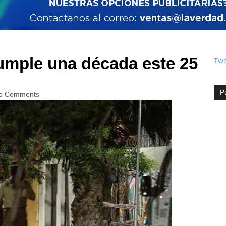
umple una década este 25
Twe
P
o Comments