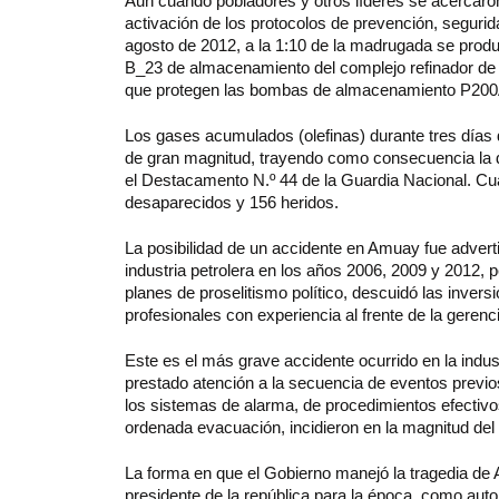
Aun cuando pobladores y otros líderes se acercaron
activación de los protocolos de prevención, segur
agosto de 2012, a la 1:10 de la madrugada se produj
B_23 de almacenamiento del complejo refinador de 
que protegen las bombas de almacenamiento P200
Los gases acumulados (olefinas) durante tres días
de gran magnitud, trayendo como consecuencia la d
el Destacamento N.º 44 de la Guardia Nacional. Cua
desaparecidos y 156 heridos.
La posibilidad de un accidente en Amuay fue advert
industria petrolera en los años 2006, 2009 y 2012, 
planes de proselitismo político, descuidó las invers
profesionales con experiencia al frente de la gerenc
Este es el más grave accidente ocurrido en la indus
prestado atención a la secuencia de eventos previos
los sistemas de alarma, de procedimientos efectivo
ordenada evacuación, incidieron en la magnitud de
La forma en que el Gobierno manejó la tragedia de 
presidente de la república para la época, como aut