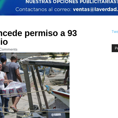
ncede permiso a 93
Twe
io
P
Comments