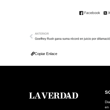
Facebook
ANTERIOR
Goeffrey Rush gana suma récord en juicio por difamaci
Copiar Enlace
S
Dia
en 