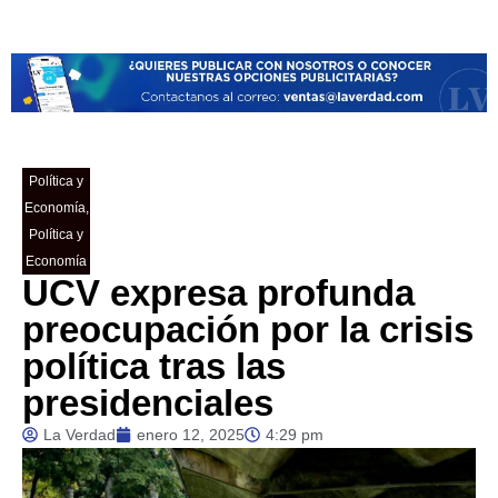
Política y
Economía
,
Política y
Economía
UCV expresa profunda
preocupación por la crisis
política tras las
presidenciales
La Verdad
enero 12, 2025
4:29 pm