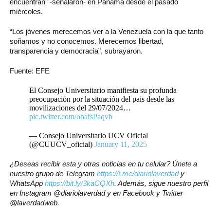
encuentran” -señalaron- en Panamá desde el pasado
miércoles.
“Los jóvenes merecemos ver a la Venezuela con la que tanto
soñamos y no conocemos. Merecemos libertad,
transparencia y democracia”, subrayaron.
Fuente: EFE
El Consejo Universitario manifiesta su profunda
preocupación por la situación del país desde las
movilizaciones del 29/07/2024…
pic.twitter.com/obafsPaqvb
— Consejo Universitario UCV Oficial
(@CUUCV_oficial)
January 11, 2025
¿Deseas recibir esta y otras noticias en tu celular? Únete a
nuestro grupo de Telegram
https://t.me/diariolaverdad
y
WhatsApp
https://bit.ly/3kaCQXh
. Además, sigue nuestro perfil
en Instagram @diariolaverdad y en Facebook y Twitter
@laverdadweb.