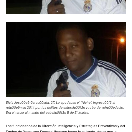
Elvis Josu00e9 Garcu00eda. 27. Lo apodaban el "Niche". Ingresu00f3 al
retu00e9n en 2014 por los delitos de extorsiu00f3n y robo de vehu00edculo.
Era el tercer al mando del pabellu00f3n B de El Marite.
Los
funcionarios de la Dirección Inteligencia y Estrategias Preventivas y del
Equipo de Respuesta Especial llegaron hasta la vivienda. Antes que le