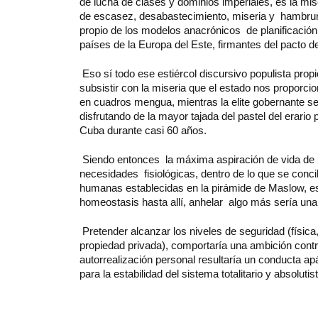
de lucha de clases y dominios imperiales, es la mise
de escasez, desabastecimiento, miseria y hambrun
propio de los modelos anacrónicos de planificación
países de la Europa del Este, firmantes del pacto d
Eso sí todo ese estiércol discursivo populista prop
subsistir con la miseria que el estado nos proporcio
en cuadros mengua, mientras la elite gobernante se
disfrutando de la mayor tajada del pastel del erario 
Cuba durante casi 60 años.
Siendo entonces la máxima aspiración de vida de
necesidades fisiológicas, dentro de lo que se conci
humanas establecidas en la pirámide de Maslow, es
homeostasis hasta allí, anhelar algo más sería una f
Pretender alcanzar los niveles de seguridad (física
propiedad privada), comportaría una ambición contra
autorrealización personal resultaría un conducta a
para la estabilidad del sistema totalitario y absolutist