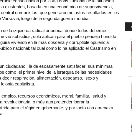
rable consolidación por la vía constitucional de la situación
a existentes, basada en una económica de supervivencia,
 central comunistas, que generaron nefastos resultados en los
e Varsovia, luego de la segunda guerra mundial.
L
io de la izquierda radical ortodoxa, donde todos debemos
ne vía subsidios, solo aplican para el pueblo pendejo hundido
guirá viviendo en la mas obscena y corruptible opulencia
público nacional; tal cual como lo ha aplicado el Castrismo en
 un ciudadano, la de escasamente satisfacer sus mínimas
be como el primer nivel de la jerarquía de las necesidades
 decir respiración, alimentación, descanso, sexo y
elonía capitalista.
, empleo, recursos económicos, moral, familiar, salud y
 revolucionaria, o más aun pretender lograr la
pátrida para el régimen gobernante, y por tanto una amenaza
a.