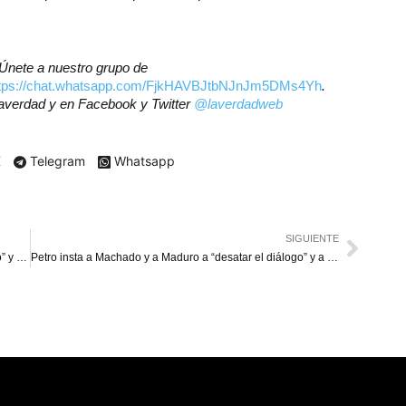
? Únete a nuestro grupo de
ttps://chat.whatsapp.com/FjkHAVBJtbNJnJm5DMs4Yh
.
laverdad
y en Facebook y Twitter
@laverdadweb
X
Telegram
Whatsapp
SIGUIENTE
Rafael Tudares está en “juicio clandestino por terrorismo” y “ser yerno de González Urrutia”
Petro insta a Machado y a Maduro a “desatar el diálogo” y a “elecciones con garantías”