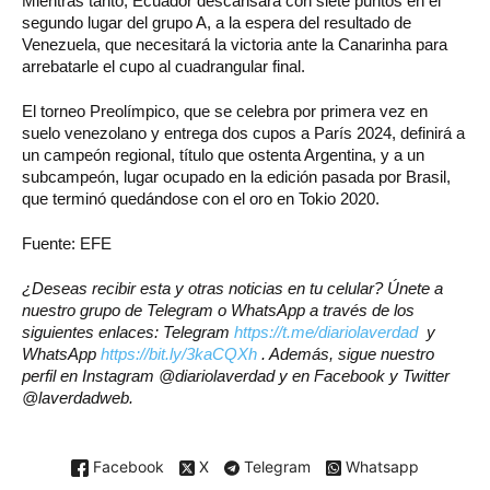
Mientras tanto, Ecuador descansará con siete puntos en el
segundo lugar del grupo A, a la espera del resultado de
Venezuela, que necesitará la victoria ante la Canarinha para
arrebatarle el cupo al cuadrangular final.
El torneo Preolímpico, que se celebra por primera vez en
suelo venezolano y entrega dos cupos a París 2024, definirá a
un campeón regional, título que ostenta Argentina, y a un
subcampeón, lugar ocupado en la edición pasada por Brasil,
que terminó quedándose con el oro en Tokio 2020.
Fuente: EFE
¿Deseas recibir esta y otras noticias en tu celular? Únete a
nuestro grupo de Telegram o WhatsApp a través de los
siguientes enlaces: Telegram
https://t.me/diariolaverdad
y
WhatsApp
https://bit.ly/3kaCQXh
. Además, sigue nuestro
perfil en Instagram @diariolaverdad y en Facebook y Twitter
@laverdadweb.
Facebook
X
Telegram
Whatsapp