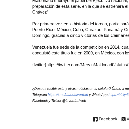
Maldonado subrayó el papel del Ejecutivo nacional,
preparación de esta serie, en la que se estrenará e
Chávez”.
Por primera vez en la historia del torneo, particip
Puerto Rico, México, Cuba, Curazao, Panamá y Colo
Domingo, gracias a cinco victorias de los Caimanes
Venezuela fue sede de la competición en 2014, cuand
conquistó este título fue en 2009, en México, con l
{twitter}https://twitter.com/MervinMaldonad0/statu
¿Deseas recibir esta y otras noticias en tu celular? Únete a 
Telegram
https://t.me/diariolaverdad
y WhatsApp
https://bit.l
Facebook y Twitter @laverdadweb.
Facebook