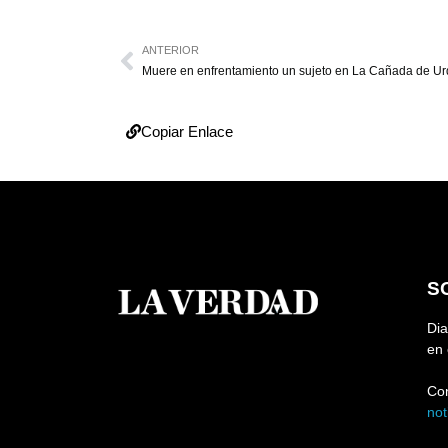
ANTERIOR
Copiar Enlace
S
Dia
en 
Co
no