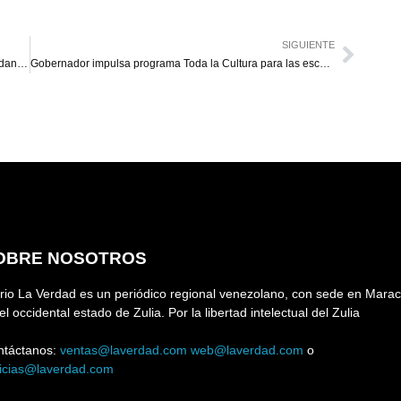
SIGUIENTE
Muere en enfrentamiento un sujeto en La Cañada de Urdaneta
Gobernador impulsa programa Toda la Cultura para las escuelas
OBRE NOSOTROS
rio La Verdad es un periódico regional venezolano, con sede en Marac
el occidental estado de Zulia. Por la libertad intelectual del Zulia
ntáctanos:
ventas@laverdad.com
web@laverdad.com
o
ticias@laverdad.com