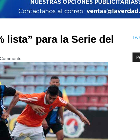
lista” para la Serie del
Twe
P
 Comments