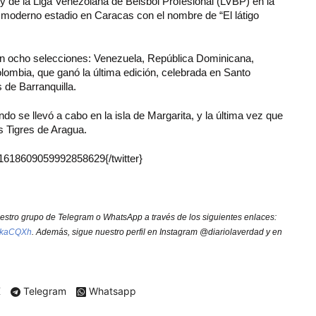
 y de la Liga Venezolana de Béisbol Profesional (LVBP) en la
l moderno estadio en Caracas con el nombre de “El látigo
arán ocho selecciones: Venezuela, República Dominicana,
mbia, que ganó la última edición, celebrada en Santo
 de Barranquilla.
o se llevó a cabo en la isla de Margarita, y la última vez que
os Tigres de Aragua.
s/1618609059992858629{/twitter}
nuestro grupo de Telegram o WhatsApp a través de los siguientes enlaces:
y/3kaCQXh
. Además, sigue nuestro perfil en Instagram @diariolaverdad y en
X
Telegram
Whatsapp