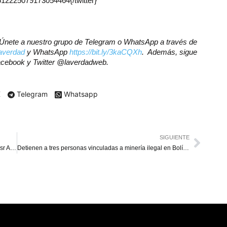
/1612225079173054464{/twitter}
r? Únete a nuestro grupo de Telegram o WhatsApp a través de
laverdad
y WhatsApp
https://bit.ly/3kaCQXh
. Además, sigue
Facebook y Twitter @laverdadweb.
X
Telegram
Whatsapp
SIGUIENTE
Condenan a 26 años de cárcel al futbolista iraní Amir Nasr Azadani
Detienen a tres personas vinculadas a minería ilegal en Bolívar