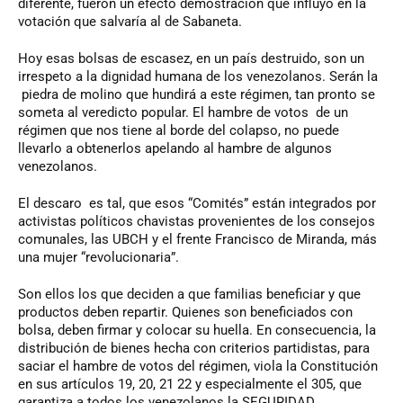
diferente, fueron un efecto demostración que influyó en la
votación que salvaría al de Sabaneta.
Hoy esas bolsas de escasez, en un país destruido, son un
irrespeto a la dignidad humana de los venezolanos. Serán la
piedra de molino que hundirá a este régimen, tan pronto se
someta al veredicto popular. El hambre de votos de un
régimen que nos tiene al borde del colapso, no puede
llevarlo a obtenerlos apelando al hambre de algunos
venezolanos.
El descaro es tal, que esos “Comités” están integrados por
activistas políticos chavistas provenientes de los consejos
comunales, las UBCH y el frente Francisco de Miranda, más
una mujer “revolucionaria”.
Son ellos los que deciden a que familias beneficiar y que
productos deben repartir. Quienes son beneficiados con
bolsa, deben firmar y colocar su huella. En consecuencia, la
distribución de bienes hecha con criterios partidistas, para
saciar el hambre de votos del régimen, viola la Constitución
en sus artículos 19, 20, 21 22 y especialmente el 305, que
garantiza a todos los venezolanos la SEGURIDAD