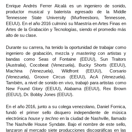
Enrique Andrés Ferrer Alcalá es un ingeniero de sonido,
productor musical y baterista egresado de la Middle
Tennessee State University (Murfreesboro, Tennessee,
EEUU). En el año 2016 culminó su Maestría en Artes Finas en
Artes de la Grabación y Tecnologías, siendo el promedio más
alto de su clase.
Durante su carrera, ha tenido la oportunidad de trabajar como
ingeniero de grabación, mezcla y
mastering
con artistas y
bandas como Seas of Fontaine (EEUU), Sun Traitors
(Australia), Cocobeat (Venezuela), Bucky Shorts (EEUU),
Machina (Venezuela), Wildfront (EEUU), Corsario
(Venezuela), Groove Circus (EEUU), AcA (Venezuela).
También, a nivel de sonido en vivo, trabajó para artistas como
New Found Glory (EEUU), Alabama (EEUU), Rex Brown
(EEUU), Dr. Bobby Jones (EEUU).
En el año 2016, junto a su colega venezolano, Daniel Fornica,
fundó el primer sello disquero independiente de música
electrónica
house
y
techno
en la ciudad de Nashville, llamado
The Nashville House Syndate. Bajo el nombre de este sello,
lanzaron al mercado siete producciones discográficas en las