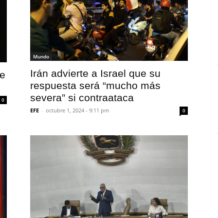
Mundo
Irán advierte a Israel que su
de
respuesta será “mucho más
severa” si contraataca
0
EFE
-
octubre 1, 2024 - 9:11 pm
0