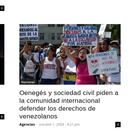
0
Nacional
Oenegés y sociedad civil piden a
la comunidad internacional
defender los derechos de
venezolanos
0
Agencias
-
octubre 1, 2024 - 4:21 pm
0