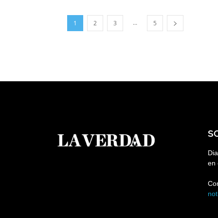
...
1
2
3
5
S
Dia
en 
Co
no