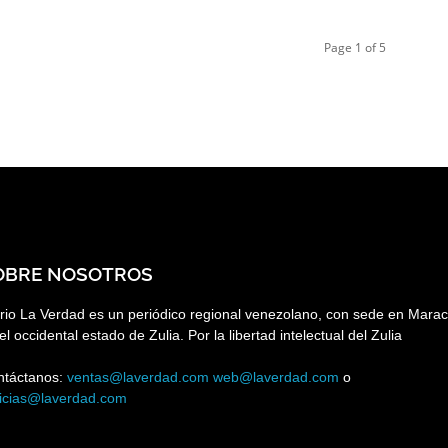
Page 1 of 5
OBRE NOSOTROS
rio La Verdad es un periódico regional venezolano, con sede en Marac
el occidental estado de Zulia. Por la libertad intelectual del Zulia
ntáctanos:
ventas@laverdad.com
web@laverdad.com
o
ticias@laverdad.com