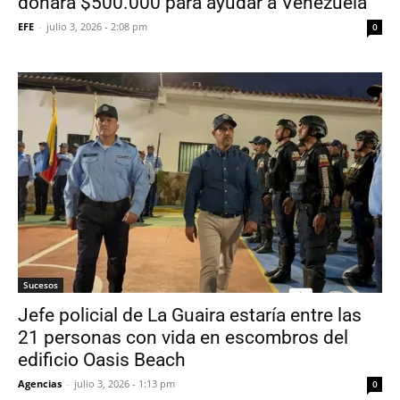
donará $500.000 para ayudar a Venezuela
EFE
-
julio 3, 2026 - 2:08 pm
0
Sucesos
Jefe policial de La Guaira estaría entre las
21 personas con vida en escombros del
edificio Oasis Beach
Agencias
-
julio 3, 2026 - 1:13 pm
0