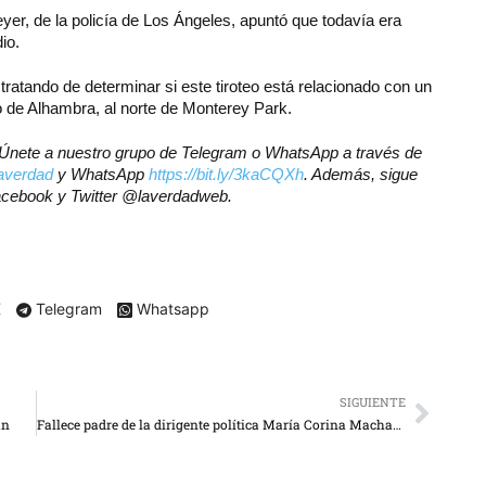
yer, de la policía de Los Ángeles, apuntó que todavía era
io.
tratando de determinar si este tiroteo está relacionado con un
o de Alhambra, al norte de Monterey Park.
r? Únete a nuestro grupo de Telegram o WhatsApp a través de
laverdad
y WhatsApp
https://bit.ly/3kaCQXh
. Además, sigue
Facebook y Twitter @laverdadweb.
X
Telegram
Whatsapp
SIGUIENTE
án
Fallece padre de la dirigente política María Corina Machado