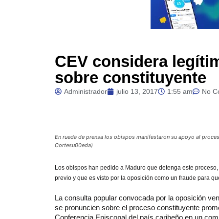
CEV considera legíti
sobre constituyente
Administrador
julio 13, 2017
1:55 am
No C
En rueda de prensa los obispos manifestaron su apoyo al proces
Cortesu00eda)
Los
obispos han pedido a Maduro que detenga este proceso, 
previo y que es visto por la oposición como un fraude para q
La consulta popular convocada por la oposición ve
se pronuncien sobre el proceso constituyente promov
Conferencia Episcopal del país caribeño en un com