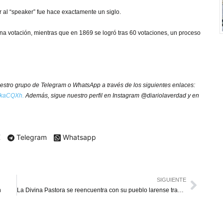
r al “speaker” fue hace exactamente un siglo.
a votación, mientras que en 1869 se logró tras 60 votaciones, un proceso
nuestro grupo de Telegram o WhatsApp a través de los siguientes enlaces:
y/3kaCQXh.
Además, sigue nuestro perfil en Instagram @diariolaverdad y en
X
Telegram
Whatsapp
SIGUIENTE
n
La Divina Pastora se reencuentra con su pueblo larense tras dos años