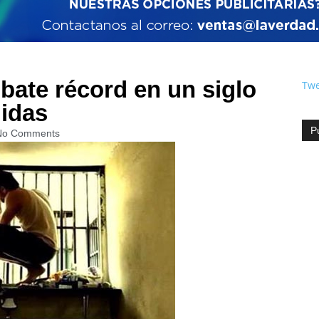
bate récord en un siglo
Twe
lidas
P
No Comments