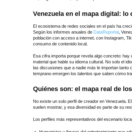
Venezuela en el mapa digital: l
El ecosistema de redes sociales en el país ha creci
Según los informes anuales de
DataReportal
, Vene
población con acceso a internet, con Instagram, T
consumo de contenido local.
Esa cifra importa porque revela algo concreto: hay
material que hable su idioma cultural. No solo el idi
las discusiones que a nadie más le importan tanto c
temprano emergen los talentos que saben cómo trab
Quiénes son: el mapa real de lo
No existe un solo perfil de creador en Venezuela. 
suelen mostrar, y esa diversidad es parte de su resi
Los perfiles más representativos del escenario local
Humoristas y figuras del entretenimiento que ad