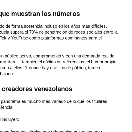
o que muestran los números
do de forma sostenida incluso en los años más difíciles.
zuela supera el 70% de penetración de redes sociales entre la
ikTok y YouTube como plataformas dominantes para el
 un público activo, comprometido y con una demanda real de
oma literal – también el código de referencias, el humor propio,
omo a ellos. Y donde hay ese tipo de público, tarde o
ajarlo.
s creadores venezolanos
El panorama es mucho más variado de lo que los titulares
liencia.
 incluyen:
aptan formatos virales con referencias culturales muy