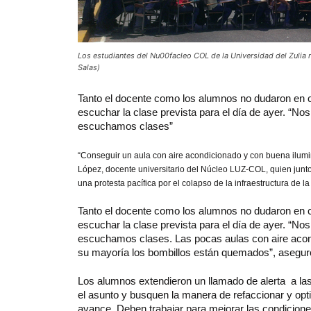
Los estudiantes del Nu00facleo COL de la Universidad del Zulia re
Salas)
Tanto
el docente como los alumnos no dudaron en co
escuchar la clase prevista para el día de ayer. “
escuchamos clases”
“Conseguir un aula con aire acondicionado y con buena ilumina
López, docente universitario del Núcleo LUZ-COL, quien junto
una protesta pacífica por el colapso de la infraestructura de l
Tanto el docente como los alumnos no dudaron en co
escuchar la clase prevista para el día de ayer. “
escuchamos clases. Las pocas aulas con aire acond
su mayoría los bombillos están quemados”, asegur
Los alumnos extendieron un llamado de alerta a la
el asunto y busquen la manera de refaccionar y opti
avance. Deben trabajar para mejorar las condicion