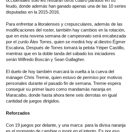
occidentales solo les restarán otros cuatro partidos en su
feudo, donde además han ganado apenas una de las 10 series
disputadas en la 2015-2016.
Para enfrentar a litoralenses y crepusculares, además de las
modificaciones del roster, también hay cambios en la rotación,
que en esta novena semana de campeonato será encabezada
por el zurdo Álex Torres, quien se medirá hoy al diestro Égmer
Escalona. Después de Torres tomará la pelota Yéiper Castillo,
mientras que en la doble tanda del sábado los iniciadores
serán Wilfredo Boscán y Sean Gallagher.
El duelo de hoy también marcará la vuelta a la cueva del
mánager Chris Tremie, quien estuvo de permiso por motivos
personales durante el pasado fin de semana. Tremie espera
conseguir su primer lauro como mandamás naranja en
Maracaibo, donde hasta ahora tiene seis derrotas en igual
cantidad de juegos dirigidos.
Reforzados
Con 19 juegos por delante, y una marca para la divisa naranja
es el momento de cambiar o morir en el intento. Es por eso