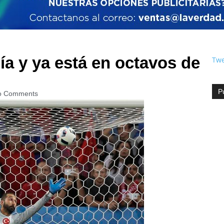
a y ya está en octavos de
Twe
P
o Comments