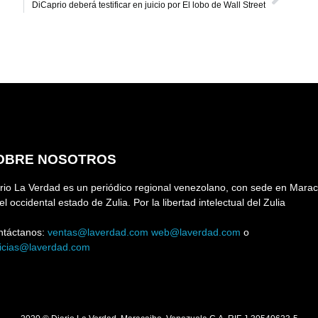
DiCaprio deberá testificar en juicio por El lobo de Wall Street
OBRE NOSOTROS
rio La Verdad es un periódico regional venezolano, con sede en Marac
el occidental estado de Zulia. Por la libertad intelectual del Zulia
ntáctanos:
ventas@laverdad.com
web@laverdad.com
o
ticias@laverdad.com