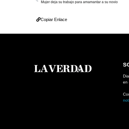
Mujer deja su trabajo para amamantar a su novio
Copiar Enlace
S
Dia
en 
Co
no