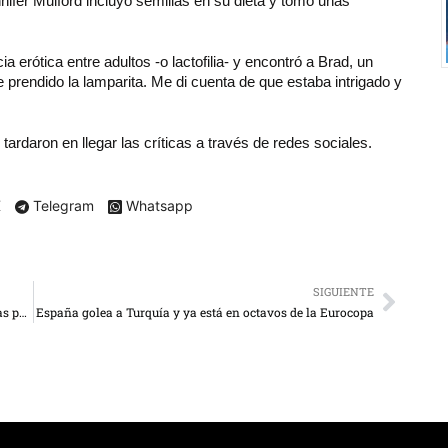
ifer Mulford incluyó semillas en su dieta y tomó unas
 erótica entre adultos -o lactofilia- y encontró a Brad, un
prendido la lamparita. Me di cuenta de que estaba intrigado y
tardaron en llegar las críticas a través de redes sociales.
X
Telegram
Whatsapp
SIGUIENTE
Diosdado pide revisar a trabajadores públicos en firmas para revocatorio
España golea a Turquía y ya está en octavos de la Eurocopa