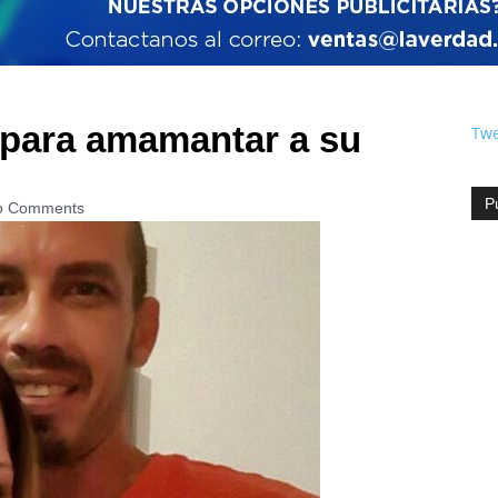
o para amamantar a su
Twe
P
o Comments