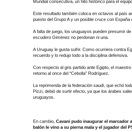
Mundial consecutiva, un hito histórico para el equip
Este resultado también coloca en octavos al país an
puesto del Grupo A y un posible cruce con España o 
A falta de juego, los uruguayos pueden presumir de
escudero Giménez no perdonan ni una.
A Uruguay le gusta sufrir. Como ocurriera contra E
recuerdo y lo redujo todo a la disciplina defensiva.
Con respecto al gris partido ante Egipto, el maestr
retorno al once del “Cebolla” Rodríguez.
La reprimenda de la federación saudí, que echó toda 
Pizzi, debió de surtir efecto, ya que los árabes sal
uruguayos.
En cambio,
Cavani pudo inaugurar el marcador a 
balón le vino a su pierna mala y el jugador del 