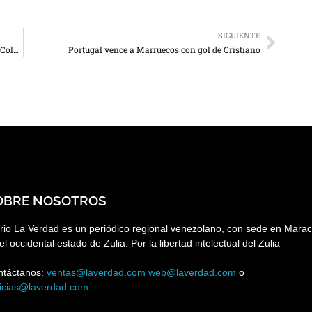
SIGUIENTE
Censo registra 442 mil venezolanos residenciados en Colombia
Portugal vence a Marruecos con gol de Cristiano
OBRE NOSOTROS
rio La Verdad es un periódico regional venezolano, con sede en Marac
el occidental estado de Zulia. Por la libertad intelectual del Zulia
ntáctanos:
ventas@laverdad.com
web@laverdad.com
o
ticias@laverdad.com