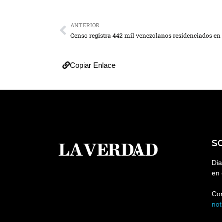
ANTERIOR
Copiar Enlace
S
Dia
en 
Co
no