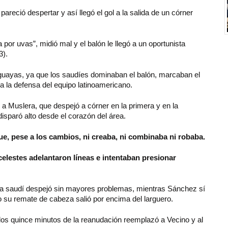
areció despertar y así llegó el gol a la salida de un córner
por uvas”, midió mal y el balón le llegó a un oportunista
3).
uguayas, ya que los saudíes dominaban el balón, marcaban el
 a la defensa del equipo latinoamericano.
a Muslera, que despejó a córner en la primera y en la
isparó alto desde el corazón del área.
ue, pese a los cambios, ni creaba, ni combinaba ni robaba.
celestes adelantaron líneas e intentaban presionar
eta saudí despejó sin mayores problemas, mientras Sánchez sí
 su remate de cabeza salió por encima del larguero.
 los quince minutos de la reanudación reemplazó a Vecino y al