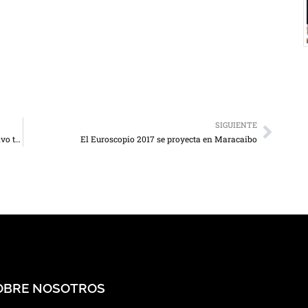
SIGUIENTE
Romina Palmisano y Justin Quiles se unen en explosivo tema
El Euroscopio 2017 se proyecta en Maracaibo
OBRE NOSOTROS