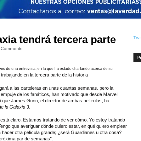
xia tendrá tercera parte
Twe
 Comments
P
avés de una entrevista, en la que ha estado charlando acerca de su
trabajando en la tercera parte de la historia
ará a las carteleras en unas cuantas semanas, pero la
l empuje de los fanáticos, han motivado que desde Marvel
sí que James Gunn, el director de ambas películas, ha
e la Galaxia 3
.
 está claro. Estamos tratando de ver cómo. Yo estoy tratando
Tengo que averiguar dónde quiero estar, en qué quiero emplear
a hacer otra película grande; ¿será Guardianes u otra cosa?
 próxima par de semanas”.