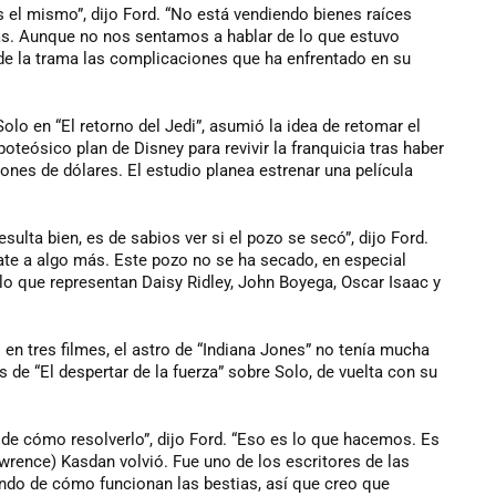
s el mismo”, dijo Ford. “No está vendiendo bienes raíces
ás. Aunque no nos sentamos a hablar de lo que estuvo
e la trama las complicaciones que ha enfrentado en su
lo en “El retorno del Jedi”, asumió la idea de retomar el
oteósico plan de Disney para revivir la franquicia tras haber
ones de dólares. El estudio planea estrenar una película
ulta bien, es de sabios ver si el pozo se secó”, dijo Ford.
cate a algo más. Este pozo no se ha secado, en especial
lo que representan Daisy Ridley, John Boyega, Oscar Isaac y
 en tres filmes, el astro de “Indiana Jones” no tenía mucha
 de “El despertar de la fuerza” sobre Solo, de vuelta con su
de cómo resolverlo”, dijo Ford. “Eso es lo que hacemos. Es
rence) Kasdan volvió. Fue uno de los escritores de las
undo de cómo funcionan las bestias, así que creo que