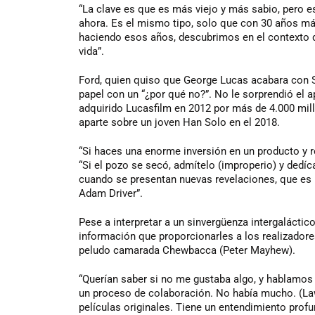
“La clave es que es más viejo y más sabio, pero e
ahora. Es el mismo tipo, solo que con 30 años m
haciendo esos años, descubrimos en el contexto d
vida”.
Ford, quien quiso que George Lucas acabara con So
papel con un “¿por qué no?”. No le sorprendió el ap
adquirido Lucasfilm en 2012 por más de 4.000 mill
aparte sobre un joven Han Solo en el 2018.
“Si haces una enorme inversión en un producto y res
“Si el pozo se secó, admítelo (improperio) y dedí
cuando se presentan nuevas revelaciones, que es 
Adam Driver”.
Pese a interpretar a un sinvergüenza intergaláctico
información que proporcionarles a los realizadores
peludo camarada Chewbacca (Peter Mayhew).
“Querían saber si no me gustaba algo, y hablamos 
un proceso de colaboración. No había mucho. (Law
películas originales. Tiene un entendimiento prof