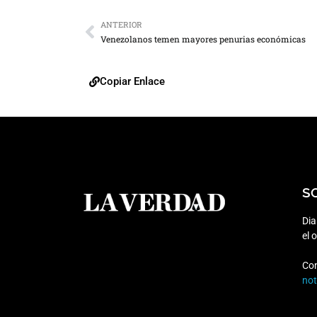
ANTERIOR
Venezolanos temen mayores penurias económicas
Copiar Enlace
S
Dia
el 
Co
no