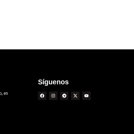
Síguenos
o, en