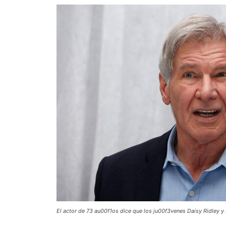
El actor de 73 au00f1os dice que los ju00f3venes Daisy Ridley y