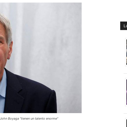
L
 John Boyaga "tienen un talento enorme''