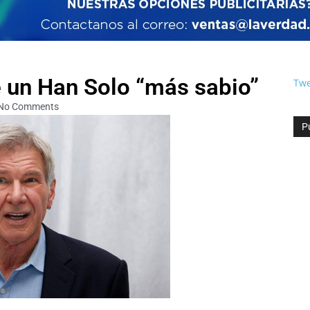
 un Han Solo “más sabio”
Twe
No Comments
P