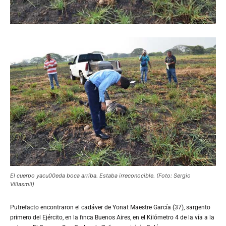
El cuerpo yacu00eda boca arriba. Estaba irreconocible. (Foto: Sergio
Villasmil)
Putrefacto
encontraron el cadáver de Yonat Maestre García (37), sargento
primero del Ejército, en la finca Buenos Aires, en el Kilómetro 4 de la vía a la