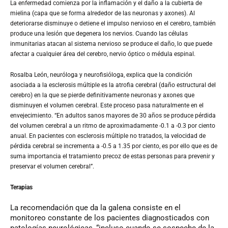
La enfermedad comienza por la inflamación y el daño a la cubierta de
mielina (capa que se forma alrededor de las neuronas y axones). Al
deteriorarse disminuye o detiene el impulso nervioso en el cerebro, también
produce una lesión que degenera los nervios. Cuando las células
inmunitarias atacan al sistema nervioso se produce el daño, lo que puede
afectar a cualquier área del cerebro, nervio óptico o médula espinal.
Rosalba León, neuróloga y neurofisióloga, explica que la condición
asociada a la esclerosis múltiple es la atrofia cerebral (daño estructural del
cerebro) en la que se pierde definitivamente neuronas y axones que
disminuyen el volumen cerebral. Este proceso pasa naturalmente en el
envejecimiento. “En adultos sanos mayores de 30 años se produce pérdida
del volumen cerebral a un ritmo de aproximadamente -0.1 a -0.3 por ciento
anual. En pacientes con esclerosis múltiple no tratados, la velocidad de
pérdida cerebral se incrementa a -0.5 a 1.35 por ciento, es por ello que es de
suma importancia el tratamiento precoz de estas personas para prevenir y
preservar el volumen cerebral”.
Terapias
La recomendación que da la galena consiste en el
monitoreo constante de los pacientes diagnosticados con
patologías neurológicas, “incluso cuando se sospeche de la