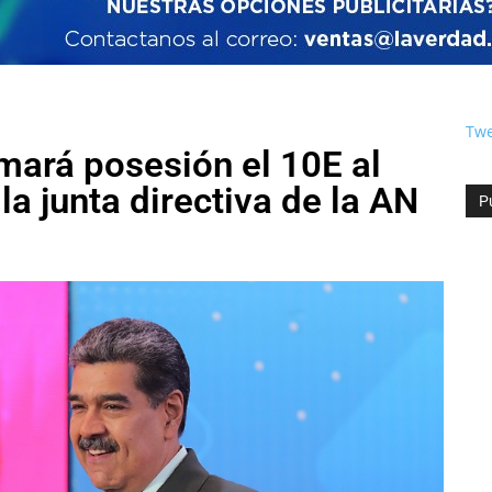
Twe
mará posesión el 10E al
la junta directiva de la AN
P