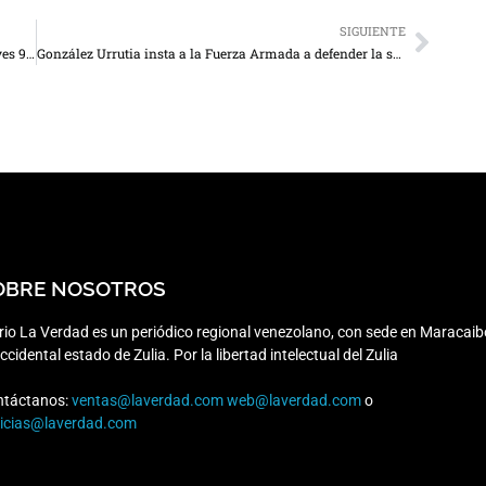
SIGUIENTE
Machado convoca a “todos” a las calles del país el jueves 9 de enero: “Yo voy contigo”
González Urrutia insta a la Fuerza Armada a defender la soberanía popular
OBRE NOSOTROS
rio La Verdad es un periódico regional venezolano, con sede en Maracaib
occidental estado de Zulia. Por la libertad intelectual del Zulia
ntáctanos:
ventas@laverdad.com
web@laverdad.com
o
ticias@laverdad.com