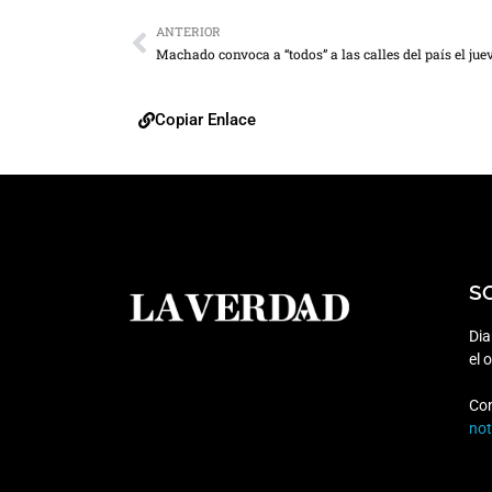
ANTERIOR
Copiar Enlace
S
Dia
el 
Co
no