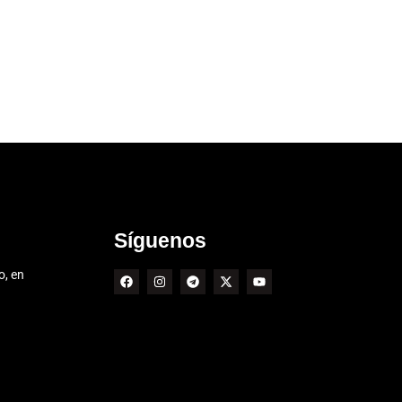
Síguenos
o, en