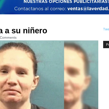
a a su niñero
Twe
 Comments
P