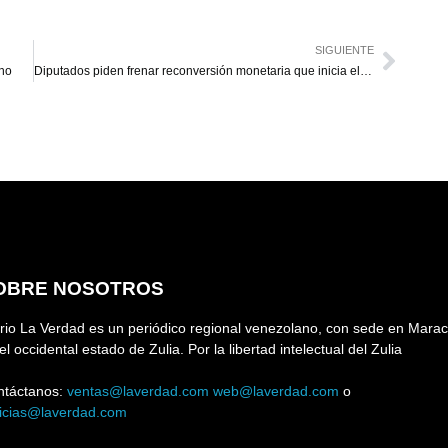
SIGUIENTE
cho
Diputados piden frenar reconversión monetaria que inicia el lunes
OBRE NOSOTROS
rio La Verdad es un periódico regional venezolano, con sede en Marac
el occidental estado de Zulia. Por la libertad intelectual del Zulia
ntáctanos:
ventas@laverdad.com
web@laverdad.com
o
ticias@laverdad.com