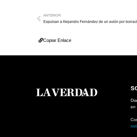
ANTERIOR
Expulsan a Alejandro Fernández de un avión por borra
Copiar Enlace
S
Dia
en 
Co
no