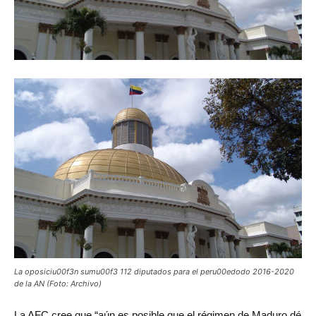
La oposiciu00f3n sumu00f3 112 diputados para el peru00edodo 2016-2020
de la AN (Foto: Archivo)
La
AFC cree que “aún es posible que el régimen de Maduro dé