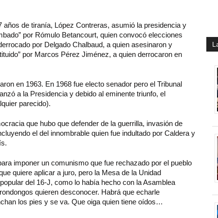
años de tiranía, López Contreras, asumió la presidencia y
tumbado” por Rómulo Betancourt, quien convocó elecciones
 derrocado por Delgado Chalbaud, a quien asesinaron y
L
tituido” por Marcos Pérez Jiménez, a quien derrocaron en
aron en 1963. En 1968 fue electo senador pero el Tribunal
nzó a la Presidencia y debido al eminente triunfo, el
lquier parecido).
racia que hubo que defender de la guerrilla, invasión de
cluyendo el del innombrable quien fue indultado por Caldera y
ís.
a para imponer un comunismo que fue rechazado por el pueblo
ue quiere aplicar a juro, pero la Mesa de la Unidad
 popular del 16-J, como lo había hecho con la Asamblea
orondongos quieren desconocer. Habrá que echarle
inchan los pies y se va. Que oiga quien tiene oídos…