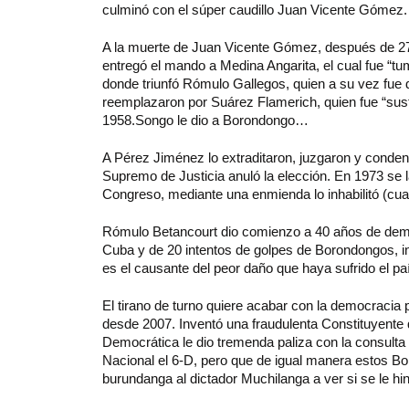
culminó con el súper caudillo Juan Vicente Gómez.
A la muerte de Juan Vicente Gómez, después de 27 
entregó el mando a Medina Angarita, el cual fue “
donde triunfó Rómulo Gallegos, quien a su vez fue
reemplazaron por Suárez Flamerich, quien fue “sus
1958.Songo le dio a Borondongo…
A Pérez Jiménez lo extraditaron, juzgaron y conden
Supremo de Justicia anuló la elección. En 1973 se la
Congreso, mediante una enmienda lo inhabilitó (cua
Rómulo Betancourt dio comienzo a 40 años de democ
Cuba y de 20 intentos de golpes de Borondongos, in
es el causante del peor daño que haya sufrido el pa
El tirano de turno quiere acabar con la democraci
desde 2007. Inventó una fraudulenta Constituyente q
Democrática le dio tremenda paliza con la consulta
Nacional el 6-D, pero que de igual manera estos B
burundanga al dictador Muchilanga a ver si se le h