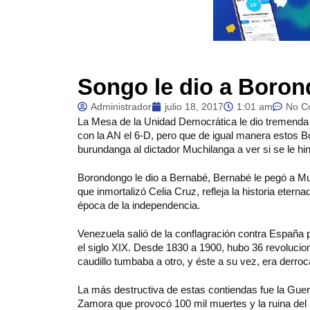
Songo le dio a Bor
Administrador
julio 18, 2017
1:01 am
No C
La
Mesa de la Unidad Democrática le dio tremenda p
con la AN el 6-D, pero que de igual manera estos 
burundanga al dictador Muchilanga a ver si se le hi
Borondongo le dio a Bernabé, Bernabé le pegó a Muc
que inmortalizó Celia Cruz, refleja la historia eter
época de la independencia.
Venezuela salió de la conflagración contra España 
el siglo XIX. Desde 1830 a 1900, hubo 36 revolucio
caudillo tumbaba a otro, y éste a su vez, era derroc
La más destructiva de estas contiendas fue la Guerr
Zamora que provocó 100 mil muertes y la ruina del p