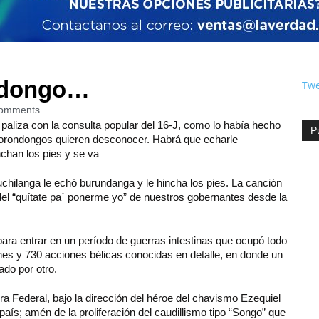
ondongo…
Twe
omments
aliza con la consulta popular del 16-J, como lo había hecho
P
Borondongos quieren desconocer. Habrá que echarle
nchan los pies y se va
hilanga le echó burundanga y le hincha los pies. La canción
nadel “quítate pa´ ponerme yo” de nuestros gobernantes desde la
para entrar en un período de guerras intestinas que ocupó todo
nes y 730 acciones bélicas conocidas en detalle, en donde un
ado por otro.
a Federal, bajo la dirección del héroe del chavismo Ezequiel
aís; amén de la proliferación del caudillismo tipo “Songo” que