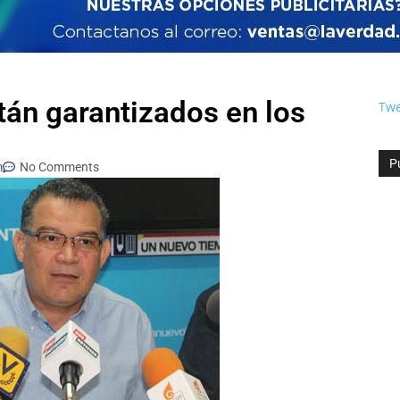
tán garantizados en los
Twe
P
m
No Comments