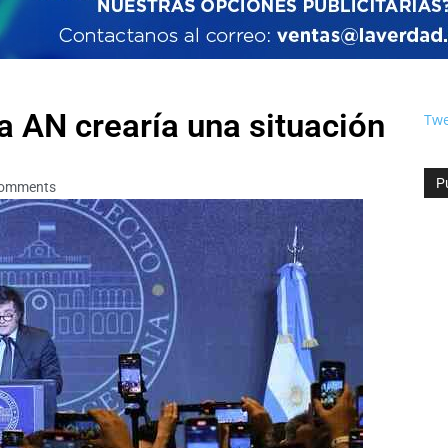
la AN crearía una situación
Twe
P
omments