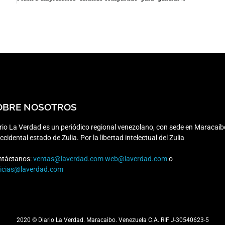
OBRE NOSOTROS
rio La Verdad es un periódico regional venezolano, con sede en Maracaib
occidental estado de Zulia. Por la libertad intelectual del Zulia
ntáctanos:
ventas@laverdad.com
web@laverdad.com
o
ticias@laverdad.com
2020 © Diario La Verdad. Maracaibo. Venezuela C.A. RIF J-30540623-5