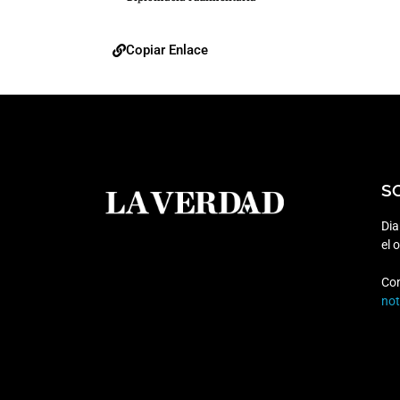
Copiar Enlace
S
Dia
el 
Co
no