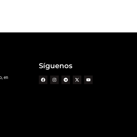
Síguenos
o, en