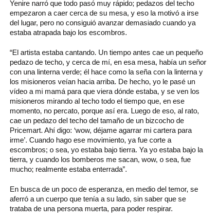
Yenire narró que todo pasó muy rápido; pedazos del techo
empezaron a caer cerca de su mesa, y eso la motivó a irse
del lugar, pero no consiguió avanzar demasiado cuando ya
estaba atrapada bajo los escombros.
“El artista estaba cantando. Un tiempo antes cae un pequeño
pedazo de techo, y cerca de mí, en esa mesa, había un señor
con una linterna verde; él hace como la seña con la linterna y
los misioneros veían hacia arriba. De hecho, yo le pasé un
vídeo a mi mamá para que viera dónde estaba, y se ven los
misioneros mirando al techo todo el tiempo que, en ese
momento, no percato, porque así era. Luego de eso, al rato,
cae un pedazo del techo del tamaño de un bizcocho de
Pricemart. Ahí digo: ‘wow, déjame agarrar mi cartera para
irme’. Cuando hago ese movimiento, ya fue corte a
escombros; o sea, yo estaba bajo tierra. Ya yo estaba bajo la
tierra, y cuando los bomberos me sacan, wow, o sea, fue
mucho; realmente estaba enterrada”.
En busca de un poco de esperanza, en medio del temor, se
aferró a un cuerpo que tenía a su lado, sin saber que se
trataba de una persona muerta, para poder respirar.