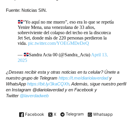
Fuente: Noticias SIN.
“Yo aquí no me muero”, eso era lo que se repetía
Yenire Mena, una venezolana de 33 años,
sobreviviente del colapso del techo en la discoteca
Jet Set, donde más de 220 personas perdieron la
vida.
pic.twitter.com/YOEGMDeDeQ
—
Sandra Acta 00 (@Sandra_Acta)
April 13,
2025
¿Deseas recibir esta y otras noticias en tu celular? Únete a
nuestro grupo de Telegram
https://t.me/diariolaverdad
y
WhatsApp
https://bit.ly/3kaCQXh
. Además, sigue nuestro perfil
en Instagram @diariolaverdad y en Facebook y
Twitter
@laverdadweb
Facebook
X
Telegram
Whatsapp