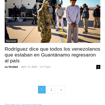
Nacional
Rodríguez dice que todos los venezolanos
que estaban en Guantánamo regresaron
al país
La Verdad
-
abril 13, 2025 - 12:17 pm
0
1
2
Tweets by laverdadweb